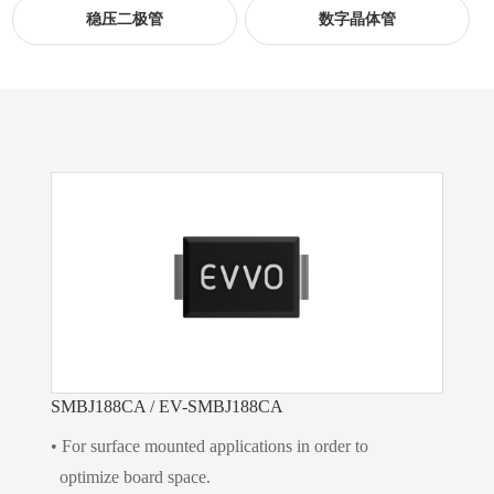
稳压二极管
数字晶体管
SMBJ188CA / EV-SMBJ188CA
• For surface mounted applications in order to
optimize board space.