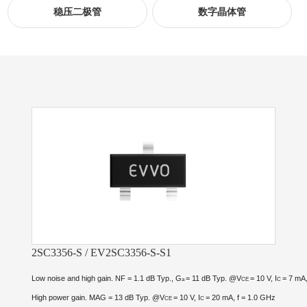
稳压二极管
数字晶体管
2SC3356-S / EV2SC3356-S-S1
Low noise and high gain.
NF = 1.1 dB Typ., G
= 11 dB Typ. @V
= 10 V, I
= 7 mA,
a
CE
C
High power gain.
MAG = 13 dB Typ. @V
= 10 V, I
= 20 mA, f = 1.0 GHz
CE
C